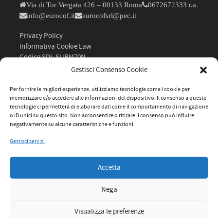
Via di Tor Vergata 426 – 00133 Roma
0672672333 r.a.
info@eurocof.it
eurocofsrl@pec.it
Privacy Policy
Informativa Cookie Law
Codice SDI: SUBM70N
P.IVA: 05348461004
Gestisci Consenso Cookie
Per fornire le migliori esperienze, utilizziamo tecnologie come i cookie per
memorizzare e/o accedere alle informazioni del dispositivo. Il consenso a queste
tecnologie ci permetterà di elaborare dati come il comportamento di navigazione
o ID unici su questo sito. Non acconsentire o ritirare il consenso può influire
negativamente su alcune caratteristiche e funzioni.
Gestisci servizi
Accetta
Nega
Visualizza le preferenze