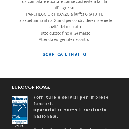
da compilare e portare con sé così eviterà la fila
all’ingresso.
PARCHEGGIO e PRANZO a buffet GRATUITI.
La aspettiamo al ns. Stand per condividere insieme le
novità del mercato.
Tutto questo fino al 24 marzo
Attendo Vs. gentile riscontro.
SCARICA L’INVITO
Eurocof Roma
Forniture e servizi per imprese
funebri.
Operativi su tutto il territorio
nazionale.